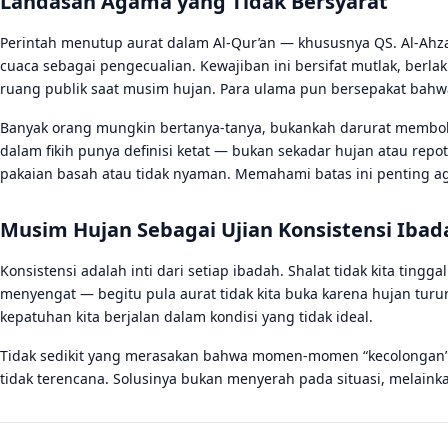
Landasan Agama yang Tidak Bersyarat
Perintah menutup aurat dalam Al-Qur’an — khususnya QS. Al-Ahza
cuaca sebagai pengecualian. Kewajiban ini bersifat mutlak, berl
ruang publik saat musim hujan. Para ulama pun bersepakat bahw
Banyak orang mungkin bertanya-tanya, bukankah darurat membole
dalam fikih punya definisi ketat — bukan sekadar hujan atau repo
pakaian basah atau tidak nyaman. Memahami batas ini penting ag
Musim Hujan Sebagai Ujian Konsistensi Ibad
Konsistensi adalah inti dari setiap ibadah. Shalat tidak kita tingg
menyengat — begitu pula aurat tidak kita buka karena hujan tur
kepatuhan kita berjalan dalam kondisi yang tidak ideal.
Tidak sedikit yang merasakan bahwa momen-momen “kecolongan” 
tidak terencana. Solusinya bukan menyerah pada situasi, melaink