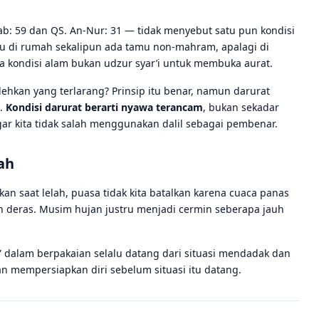
b: 59 dan QS. An-Nur: 31 — tidak menyebut satu pun kondisi
aku di rumah sekalipun ada tamu non-mahram, apalagi di
a kondisi alam bukan udzur syar’i untuk membuka aurat.
hkan yang terlarang? Prinsip itu benar, namun darurat
t.
Kondisi darurat berarti nyawa terancam
, bukan sekadar
ar kita tidak salah menggunakan dalil sebagai pembenar.
ah
alkan saat lelah, puasa tidak kita batalkan karena cuaca panas
un deras. Musim hujan justru menjadi cermin seberapa jauh
dalam berpakaian selalu datang dari situasi mendadak dan
an mempersiapkan diri sebelum situasi itu datang.