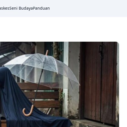
askes
Seni Budaya
Panduan