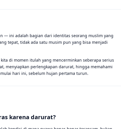
— ini adalah bagian dari identitas seorang muslim yang
ang tepat, tidak ada satu musim pun yang bisa menjadi
n kita di momen itulah yang mencerminkan seberapa serius
pat, menyiapkan perlengkapan darurat, hingga memahami
mulai hari ini, sebelum hujan pertama turun.
as karena darurat?
alah kondisi di mana nyawa benar-benar terancam, bukan