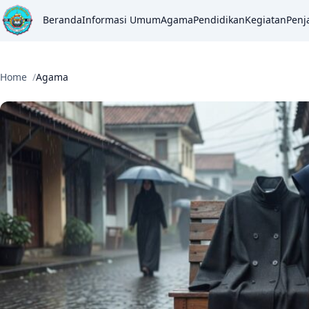
Beranda
Informasi Umum
Agama
Pendidikan
Kegiatan
Penj
Home
Agama