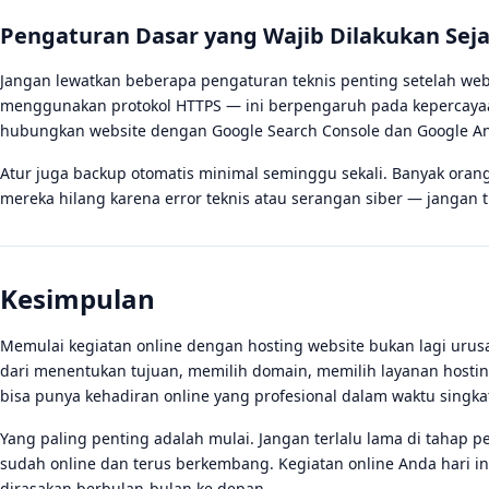
Pengaturan Dasar yang Wajib Dilakukan Sej
Jangan lewatkan beberapa pengaturan teknis penting setelah websi
menggunakan protokol HTTPS — ini berpengaruh pada kepercayaan
hubungkan website dengan Google Search Console dan Google Ana
Atur juga backup otomatis minimal seminggu sekali. Banyak oran
mereka hilang karena error teknis atau serangan siber — jangan t
Kesimpulan
Memulai kegiatan online dengan hosting website bukan lagi urus
dari menentukan tujuan, memilih domain, memilih layanan hosti
bisa punya kehadiran online yang profesional dalam waktu singka
Yang paling penting adalah mulai. Jangan terlalu lama di tahap 
sudah online dan terus berkembang. Kegiatan online Anda hari ini,
dirasakan berbulan-bulan ke depan.