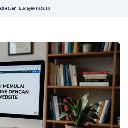
askes
Seni Budaya
Panduan