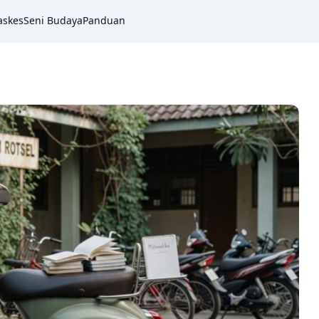
askes
Seni Budaya
Panduan