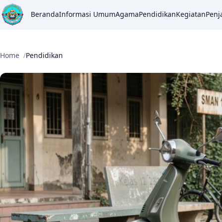
Beranda
Informasi Umum
Agama
Pendidikan
Kegiatan
Penj
Home
Pendidikan