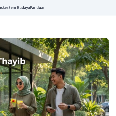
askes
Seni Budaya
Panduan